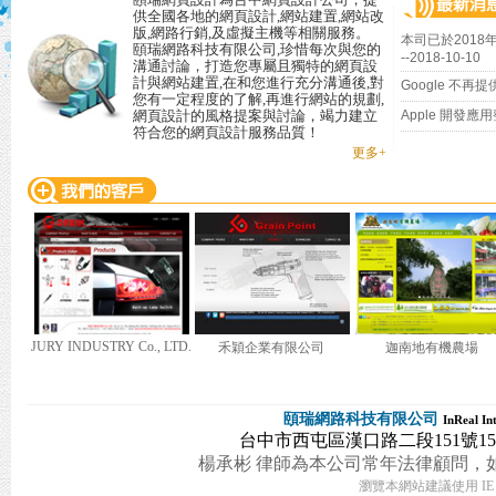
供全國各地的網頁設計,網站建置,網站改
版,網路行銷,及虛擬主機等相關服務。
本司已於2018
頤瑞網路科技有限公司,珍惜每次與您的
--
2018-10-10
溝通討論，打造您專屬且獨特的網頁設
計與網站建置,在和您進行充分溝通後,對
Google 不再
您有一定程度的了解,再進行網站的規劃,
網頁設計的風格提案與討論，竭力建立
Apple 開發
符合您的網頁設計服務品質！
更多+
D.
禾穎企業有限公司
迦南地有機農場
森永精密工具廠有限公司
頤瑞網路科技有限公司
InReal In
台中市西屯區漢口路二段151號15樓之2 TE
楊承彬 律師為本公司常年法律顧問，
瀏覽本網站建議使用 IE 